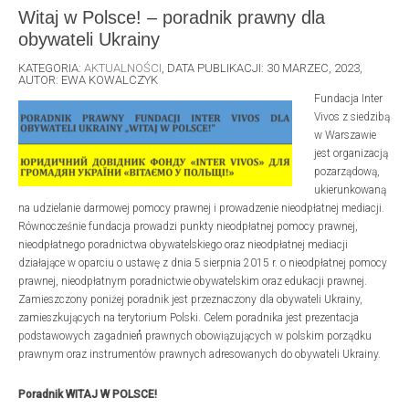
Witaj w Polsce! – poradnik prawny dla
obywateli Ukrainy
KATEGORIA:
AKTUALNOŚCI
, DATA PUBLIKACJI: 30 MARZEC, 2023,
AUTOR: EWA KOWALCZYK
Fundacja Inter
Vivos z siedzibą
w Warszawie
jest organizacją
pozarządową,
ukierunkowaną
na udzielanie darmowej pomocy prawnej i prowadzenie nieodpłatnej mediacji.
Równocześnie fundacja prowadzi punkty nieodpłatnej pomocy prawnej,
nieodpłatnego poradnictwa obywatelskiego oraz nieodpłatnej mediacji
działające w oparciu o ustawę z dnia 5 sierpnia 2015 r. o nieodpłatnej pomocy
prawnej, nieodpłatnym poradnictwie obywatelskim oraz edukacji prawnej.
Zamieszczony poniżej poradnik jest przeznaczony dla obywateli Ukrainy,
zamieszkujących na terytorium Polski. Celem poradnika jest prezentacja
podstawowych zagadnień́ prawnych obowiązujących w polskim porządku
prawnym oraz instrumentów prawnych adresowanych do obywateli Ukrainy.
Poradnik WITAJ W POLSCE!