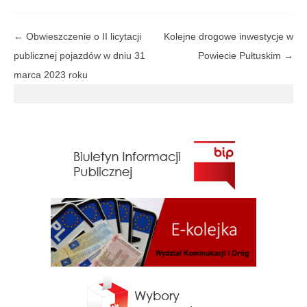
Zobacz
←
Obwieszczenie o II licytacji
Kolejne drogowe inwestycje w
wpisy
publicznej pojazdów w dniu 31
Powiecie Pułtuskim
→
marca 2023 roku